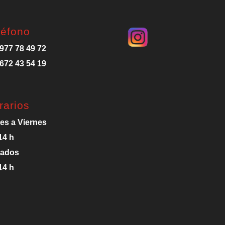
léfono
977 78 49 72
672 43 54 19
rarios
es a Viernes
14 h
ados
14 h