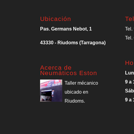
Ubicación
Te
Pas. Germans Nebot, 1
Tel.
Tel.
43330 - Riudoms (Tarragona)
Ho
Acerca de
Neumáticos Eston
Lun
9 a 
Taller mécanico
Sáb
ubicado en
9 a 
Riudoms.