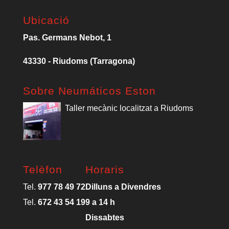
Ubicació
Pas. Germans Nebot, 1
43330 - Riudoms (Tarragona)
Sobre Neumáticos Eston
Taller mecànic localitzat a Riudoms
Telèfon
Horaris
Tel.
977 78 49 72
Dilluns a Divendres
Tel.
672 43 54 19
9 a 14 h
Dissabtes