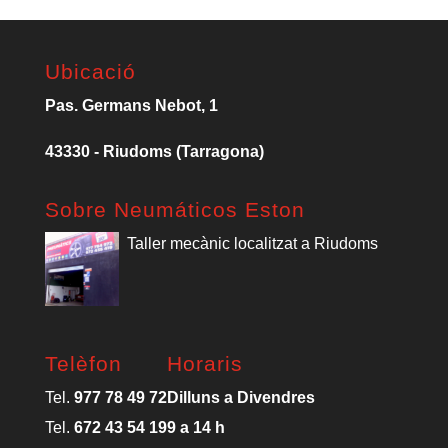
Ubicació
Pas. Germans Nebot, 1
43330 - Riudoms (Tarragona)
Sobre Neumáticos Eston
Taller mecànic localitzat a Riudoms
Telèfon
Horaris
Tel.
977 78 49 72
Dilluns a Divendres
Tel.
672 43 54 19
9 a 14 h