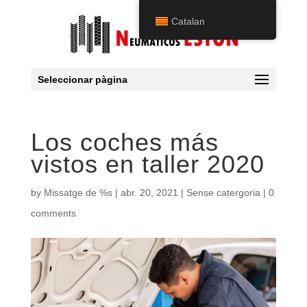
Catalan
Seleccionar pàgina
Los coches más
vistos en taller 2020
by
Missatge de %s
|
abr. 20, 2021
|
Sense catergoria
|
0
comments